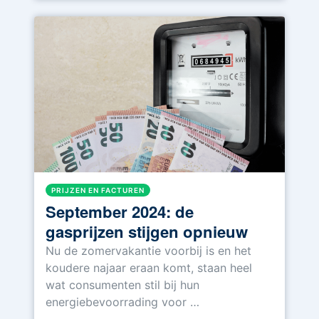
PRIJZEN EN FACTUREN
September 2024: de
gasprijzen stijgen opnieuw
Nu de zomervakantie voorbij is en het
koudere najaar eraan komt, staan heel
wat consumenten stil bij hun
energiebevoorrading voor …