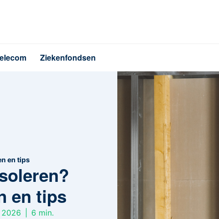
elecom
Ziekenfondsen
n en tips
soleren?
n en tips
i 2026
|
6
min.