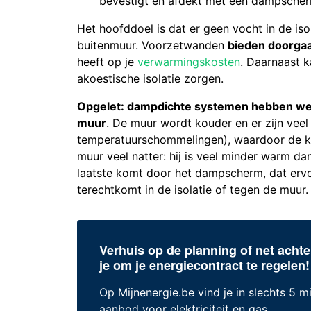
bevestigt en afdekt met een dampscher
Het hoofddoel is dat er geen vocht in de is
buitenmuur. Voorzetwanden
bieden doorgaa
heeft op je
verwarmingskosten
. Daarnaast 
akoestische isolatie zorgen.
Opgelet: dampdichte systemen hebben wel
muur
. De muur wordt kouder en er zijn veel
temperatuurschommelingen), waardoor de k
muur veel natter: hij is veel minder warm da
laatste komt door het dampscherm, dat ervo
terechtkomt in de isolatie of tegen de muur.
Verhuis op de planning of net achte
je om je energiecontract te regelen!
Op Mijnenergie.be vind je in slechts 5 m
aanbod voor elektriciteit en gas.