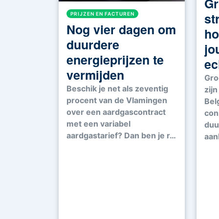
Gr
st
PRIJZEN EN FACTUREN
Nog vier dagen om
ho
duurdere
jo
energieprijzen te
ec
vermijden
Gro
Beschik je net als zeventig
zijn
procent van de Vlamingen
Bel
over een aardgascontract
con
met een variabel
duu
aardgastarief? Dan ben je r…
aan