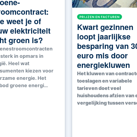
oene-
roomcontract:
PRIJZEN EN FACTUREN
e weet je of
Kwart gezinnen
uw elektriciteit
loopt jaarlijkse
ht groen is?
besparing van 3
enestroomcontracten
euro mis door
 sterk in opmars in
energiekluwen
gië. Heel wat
sumenten kiezen voor
Het kluwen van contract
rzame energie. Het
toeslagen en variabele
bod groene energi…
tarieven doet veel
huishoudens afzien van 
vergelijking tussen ver