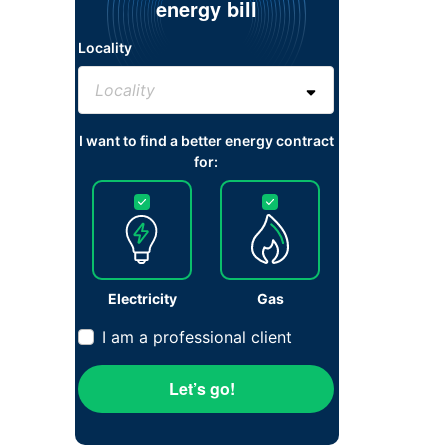
energy bill
Locality
I want to find a better energy contract
for:
Electricity
Gas
I am a professional client
Let’s go!