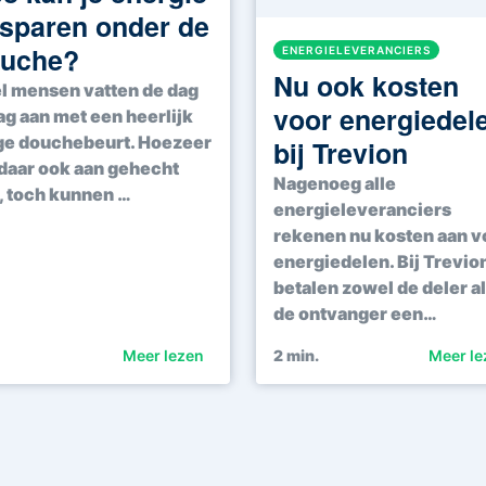
sparen onder de
uche?
ENERGIELEVERANCIERS
Nu ook kosten
l mensen vatten de dag
voor energiedel
ag aan met een heerlijk
ge douchebeurt. Hoezeer
bij Trevion
daar ook aan gehecht
Nagenoeg alle
n, toch kunnen …
energieleveranciers
rekenen nu kosten aan v
energiedelen. Bij Trevio
betalen zowel de deler a
de ontvanger een…
Meer lezen
2
min.
Meer le