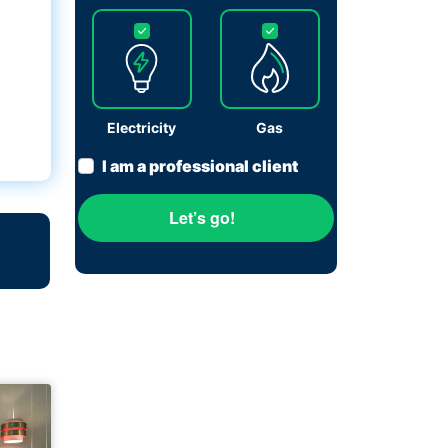
Electricity
Gas
I am a professional client
Let’s go!