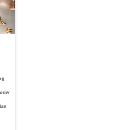
og
jouw
dan