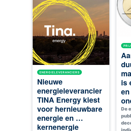
PRI
Aa
du
ma
ENERGIELEVERANCIERS
Nieuwe
is
energieleverancier
en
TINA Energy kiest
on
voor hernieuwbare
De e
energie en …
publ
dece
kernenergie
indi