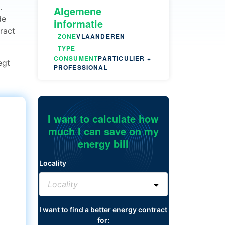
.
Algemene
de
informatie
ract
ZONE
VLAANDEREN
TYPE
CONSUMENT
PARTICULIER +
egt
PROFESSIONAL
I want to calculate how
much I can save on my
energy bill
Locality
I want to find a better energy contract
for: