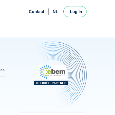
Contact
NL
Log in
FR
EN
ies
OFFICIËLE PARTNER