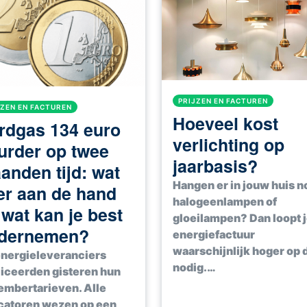
PRIJZEN EN FACTUREN
JZEN EN FACTUREN
Hoeveel kost
rdgas 134 euro
verlichting op
urder op twee
jaarbasis?
anden tijd: wat
Hangen er in jouw huis n
 er aan de hand
halogeenlampen of
 wat kan je best
gloeilampen? Dan loopt 
dernemen?
energiefactuur
waarschijnlijk hoger op 
nergieleveranciers
nodig.…
iceerden gisteren hun
mbertarieven. Alle
catoren wezen op een