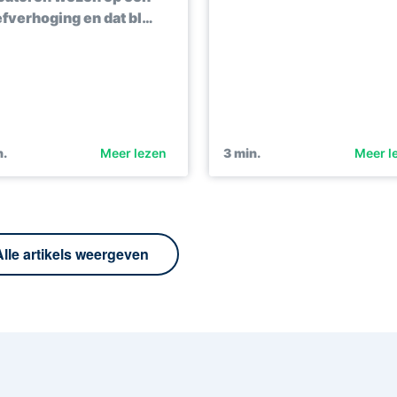
efverhoging en dat bl…
.
Meer lezen
3
min.
Meer l
Alle artikels weergeven