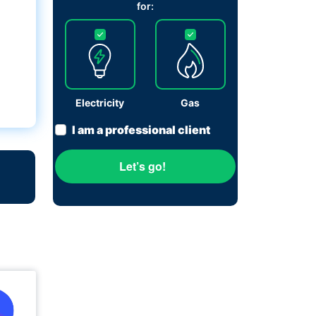
for:
Electricity
Gas
I am a professional client
Let’s go!