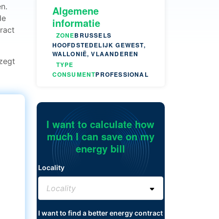
n.
Algemene
de
informatie
ract
ZONE
BRUSSELS
HOOFDSTEDELIJK GEWEST,
WALLONIË, VLAANDEREN
 zegt
TYPE
CONSUMENT
PROFESSIONAL
I want to calculate how
much I can save on my
energy bill
Locality
I want to find a better energy contract