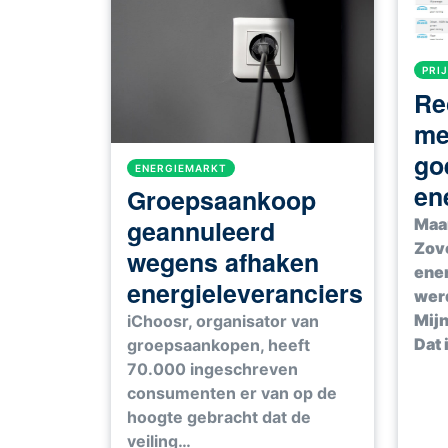
PRI
Re
me
go
ENERGIEMARKT
en
Groepsaankoop
geannuleerd
Maar
Zov
wegens afhaken
ener
energieleveranciers
werd
Mijn
iChoosr, organisator van
Dat 
groepsaankopen, heeft
70.000 ingeschreven
consumenten er van op de
hoogte gebracht dat de
veiling…