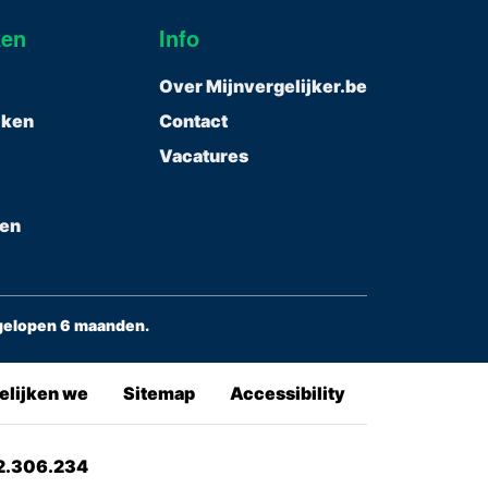
ken
Info
Over Mijnvergelijker.be
ijken
Contact
Vacatures
gen
fgelopen 6 maanden.
elijken we
Sitemap
Accessibility
32.306.234