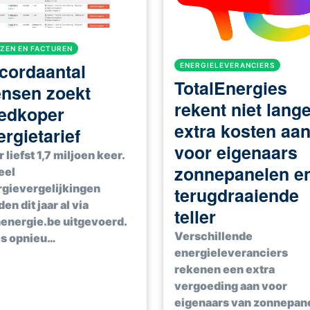
JZEN EN FACTUREN
cordaantal
ENERGIELEVERANCIERS
TotalEnergies
nsen zoekt
rekent niet lang
edkoper
extra kosten aa
ergietarief
voor eigenaars
 liefst 1,7 miljoen keer.
zonnepanelen e
eel
gievergelijkingen
terugdraaiende
en dit jaar al via
teller
energie.be uitgevoerd.
Verschillende
is opnieu…
energieleveranciers
rekenen een extra
vergoeding aan voor
eigenaars van zonnepan