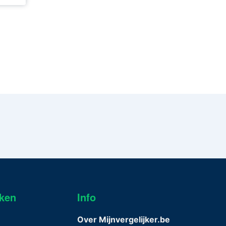
jken
Info
n
Over Mijnvergelijker.be