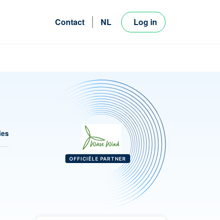
Contact
NL
Log in
FR
EN
ies
OFFICIËLE PARTNER