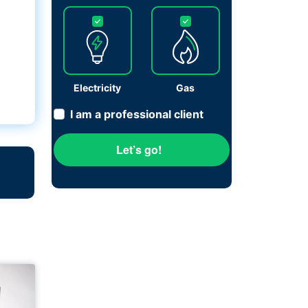
Electricity
Gas
I am a professional client
Let’s go!