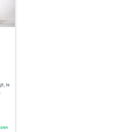
r
t, is
.
ezen