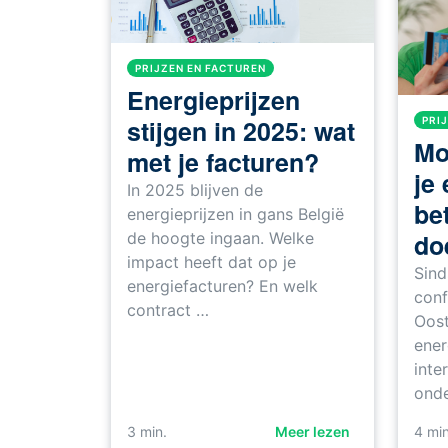
PRIJZEN EN FACTUREN
Energieprijzen
stijgen in 2025: wat
PRI
Mo
met je facturen?
je 
In 2025 blijven de
be
energieprijzen in gans België
do
de hoogte ingaan. Welke
impact heeft dat op je
Sind
energiefacturen? En welk
conf
contract …
Oost
ener
inte
onde
3
min.
Meer lezen
4
min