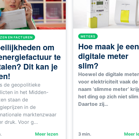
METERS
JZEN EN FACTUREN
Hoe maak je een
eilijkheden om
digitale meter
energiefactuur te
slim?
talen? Dit kan je
en!
Hoewel de digitale mete
voor elektriciteit vaak de
s de geopolitieke
naam ‘slimme meter’ krijg
licten in het Midden-
het ding op zich niet slim
en staan de
Daartoe zij…
gieprijzen in de
rnationale marktenzwaar
r druk. Voor g…
.
Meer lezen
3
min.
Meer l