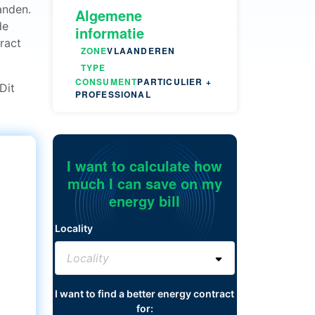
anden.
Algemene
de
informatie
ract
ZONE
VLAANDEREN
TYPE
CONSUMENT
PARTICULIER +
 Dit
PROFESSIONAL
I want to calculate how
much I can save on my
energy bill
Locality
I want to find a better energy contract
for: