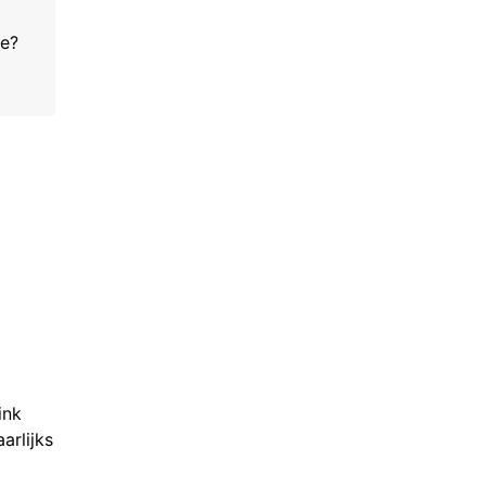
ie?
ink
arlijks