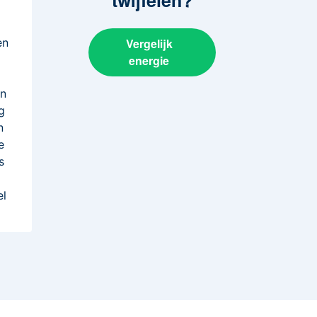
en
Vergelijk
energie
n
en
g
n
e
s
el