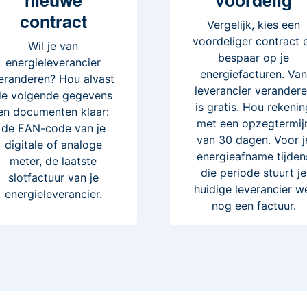
contract
Vergelijk, kies een
voordeliger contract 
Wil je van
bespaar op je
energieleverancier
energiefacturen. Va
eranderen? Hou alvast
leverancier verander
de volgende gegevens
is gratis. Hou rekenin
en documenten klaar:
met een opzegtermij
de EAN-code van je
van 30 dagen. Voor j
digitale of analoge
energieafname tijden
meter, de laatste
die periode stuurt je
slotfactuur van je
huidige leverancier w
energieleverancier.
nog een factuur.