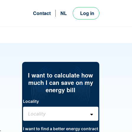
Contact
NL
Log in
FR
EN
I want to calculate how
much I can save on my
energy bill
Locality
I want to find a better energy contract
r