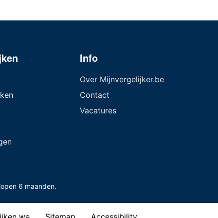
jken
Info
Over Mijnvergelijker.be
jken
Contact
Vacatures
gen
elopen 6 maanden.
ijken we
Sitemap
Accessibility