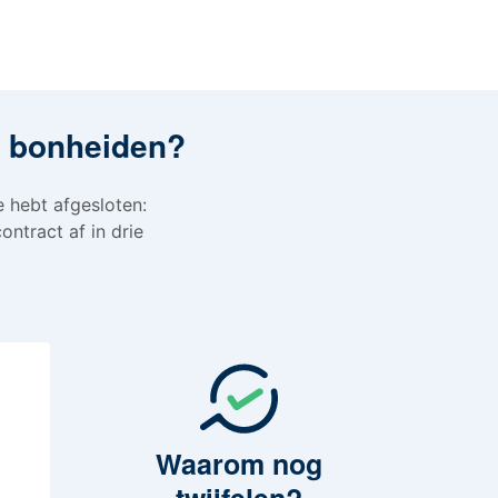
in bonheiden?
e hebt afgesloten:
ontract af in drie
Waarom
nog
twijfelen?