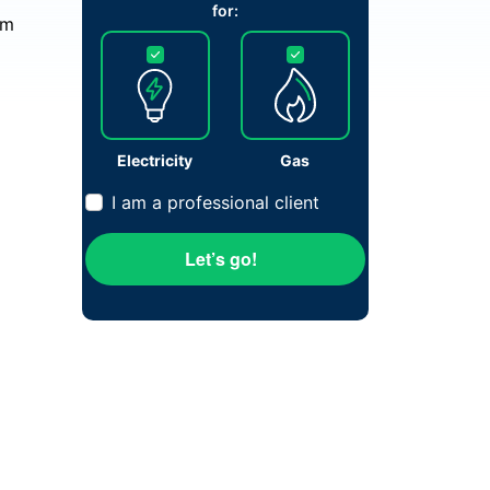
for:
om
Electricity
Gas
I am a professional client
Let’s go!