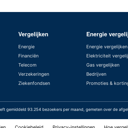
Vergelijken
Energie vergeli
Energie
Energie vergelijken
Financiën
Elektriciteit vergeli
Telecom
Gas vergelijken
Verzekeringen
Bedrijven
Ziekenfondsen
Promoties & kortin
eeft gemiddeld 93.254 bezoekers per maand, gemeten over de afg
den
Cookiebeleid
Privacy-instellingen
Hoe vergel