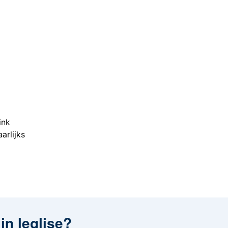
ink
arlijks
in leglise?