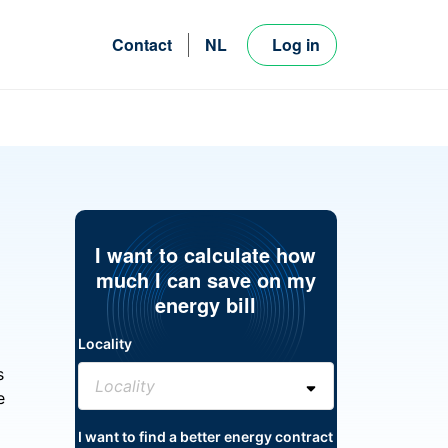
Contact
NL
Log in
FR
EN
I want to calculate how
much I can save on my
energy bill
Locality
s
e
I want to find a better energy contract