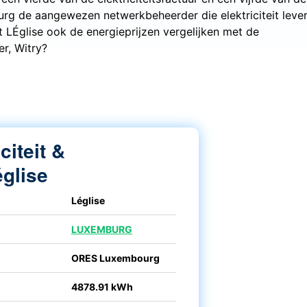
urg de aangewezen netwerkbeheerder die elektriciteit leve
t LÉglise ook de energieprijzen vergelijken met de
er, Witry?
iciteit &
église
Léglise
LUXEMBURG
ORES Luxembourg
4878.91 kWh