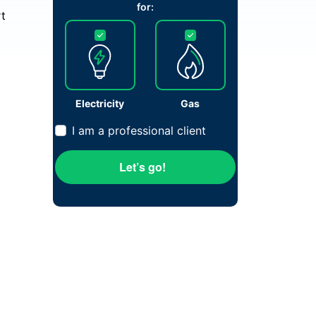
for:
rt
Electricity
Gas
I am a professional client
Let’s go!