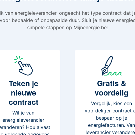
k van energieleverancier, ongeacht het type contract dat j
 voor bepaalde of onbepaalde duur. Sluit je nieuwe energiec
simpele stappen op Mijnenergie.be:
Teken
je
Gratis
&
nieuwe
voordelig
contract
Vergelijk, kies een
voordeliger contract 
Wil je van
bespaar op je
energieleverancier
energiefacturen. Va
eranderen? Hou alvast
leverancier verander
de volgende gegevens