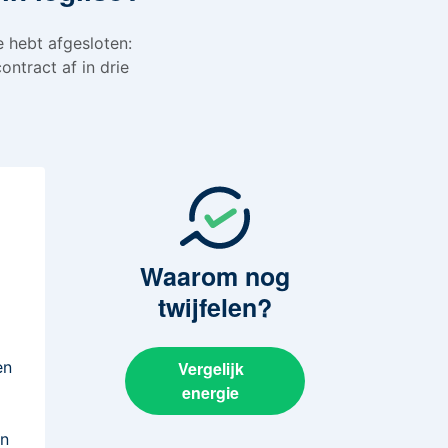
e hebt afgesloten:
ontract af in drie
Waarom
nog
twijfelen?
en
Vergelijk
energie
n
en