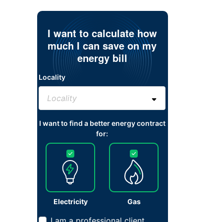
I want to calculate how
much I can save on my
energy bill
Locality
I want to find a better energy contract
for:
Electricity
Gas
I am a professional client