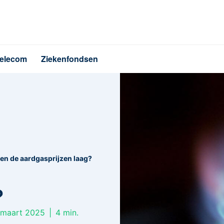
elecom
Ziekenfondsen
ven de aardgasprijzen laag?
?
 maart 2025
|
4
min.