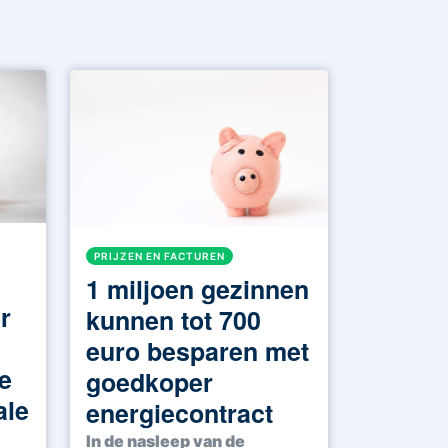
PRIJZEN EN FACTUREN
1 miljoen gezinnen
r
kunnen tot 700
euro besparen met
e
goedkoper
ale
energiecontract
In de nasleep van de