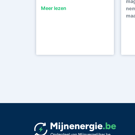
mag 
Meer lezen
nem
maa