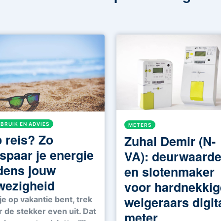
BRUIK EN ADVIES
METERS
 reis? Zo
Zuhal Demir (N-
spaar je energie
VA): deurwaarde
jdens jouw
en slotenmaker
wezigheid
voor hardnekkig
weigeraars digit
je op vakantie bent, trek
r de stekker even uit. Dat
meter