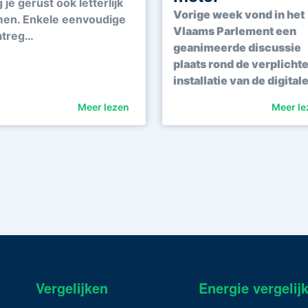
je gerust ook letterlijk
Vorige week vond in het
en. Enkele eenvoudige
Vlaams Parlement een
treg…
geanimeerde discussie
plaats rond de verplicht
installatie van de digital
Meer lezen
Meer le
Vergelijken
Energie vergelij