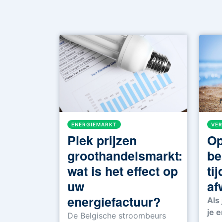
VER
ENERGIEMARKT
Op
Piek prijzen
be
groothandelsmarkt:
ti
wat is het effect op
af
uw
energiefactuur?
Als 
je e
De Belgische stroombeurs