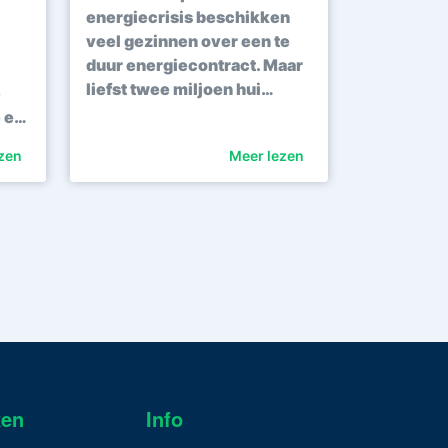
energiecrisis beschikken
veel gezinnen over een te
duur energiecontract. Maar
liefst twee miljoen hui…
e
e e…
zen
Meer lezen
ken
Info