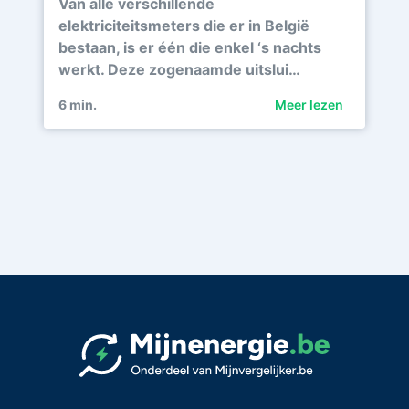
Van alle verschillende
elektriciteitsmeters die er in België
bestaan, is er één die enkel ‘s nachts
werkt. Deze zogenaamde uitslui…
6
min.
Meer lezen