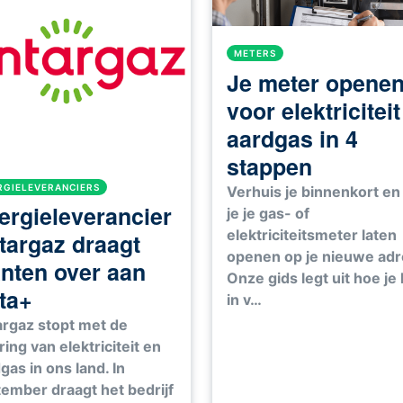
METERS
Je meter opene
voor elektricitei
aardgas in 4
stappen
RGIELEVERANCIERS
Verhuis je binnenkort en 
ergieleverancier
je je gas- of
elektriciteitsmeter laten
targaz draagt
openen op je nieuwe ad
anten over aan
Onze gids legt uit hoe je
ta+
in v…
rgaz stopt met de
ring van elektriciteit en
gas in ons land. In
ember draagt het bedrijf