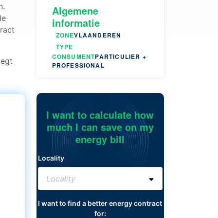
n.
Algemene
de
informatie
ract
ZONE
VLAANDEREN
TYPE
CONSUMENT
PARTICULIER +
zegt
PROFESSIONAL
I want to calculate how
much I can save on my
energy bill
Locality
I want to find a better energy contract
for: