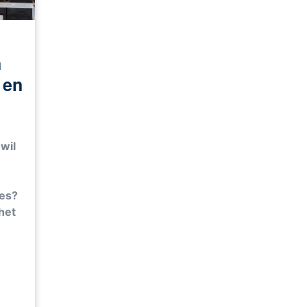
n
t en
wil
res?
 het