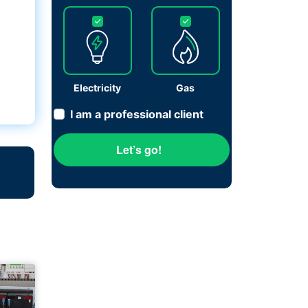
Electricity
Gas
I am a professional client
Let’s go!