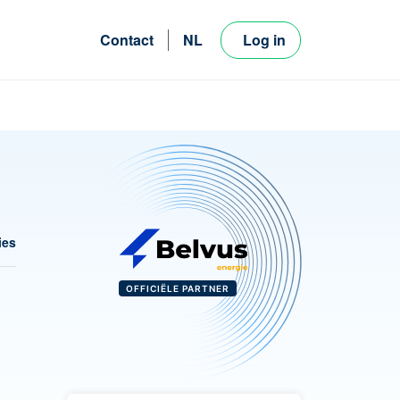
Contact
NL
Log in
FR
EN
ies
OFFICIËLE PARTNER