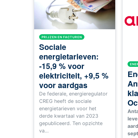
PRIJZEN EN FACTUREN
Sociale
energietarieven:
-15,9 % voor
ENE
En
elektriciteit, +9,5 %
An
voor aardgas
kl
De federale, energieregulator
Oc
CREG heeft de sociale
energietarieven voor het
Anta
derde kwartaal van 2023
leve
gepubliceerd. Ten opzichte
aard
va…
sept