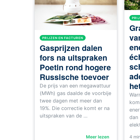
PRI
Gra
va
PRIJZEN EN FACTUREN
en
Gasprijzen dalen
éch
fors na uitspraken
sc
Poetin rond hogere
ad
Russische toevoer
he
De prijs van een megawattuur
(MWh) gas daalde de voorbije
Warm
twee dagen met meer dan
koms
19%. Die correctie komt er na
ener
uitspraken van de …
dan 
elek
Meer lezen
4
min