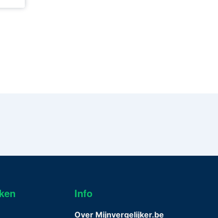
jken
Info
n
Over Mijnvergelijker.be