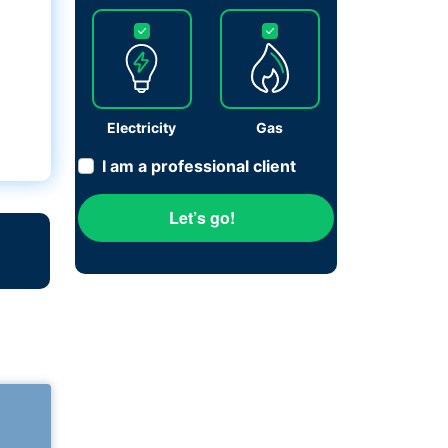
Electricity
Gas
I am a professional client
Let’s go!