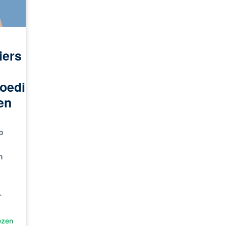
iers
oeding:
 en
o
m
…
ezen