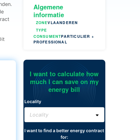
nden.
Algemene
de
informatie
ract
ZONE
VLAANDEREN
TYPE
CONSUMENT
PARTICULIER +
Dit
PROFESSIONAL
I want to calculate how
much I can save on my
energy bill
Locality
I want to find a better energy contract
for: