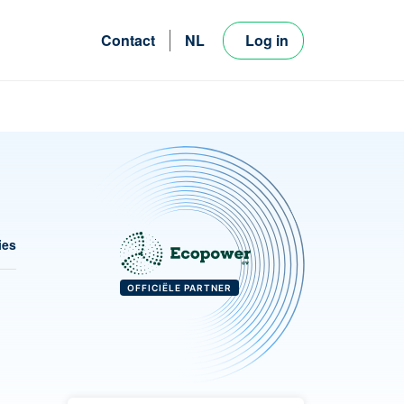
Contact
NL
Log in
FR
EN
ies
OFFICIËLE PARTNER