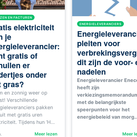
JZEN EN FACTUREN
tis elektriciteit
ENERGIELEVERANCIERS
Energieleveranc
n je
pleiten voor
ergieleverancier:
verbrekingsverg
t gratis of
dit zijn de voor-
huilen er
nadelen
dertjes onder
Energieleverancier Enec
t gras?
heeft zijn
 en zonnig weer op
verkiezingsmemorandu
t! Verschillende
met de belangrijkste
gieleveranciers pakken
speerpunten voor het
uit met gratis uren
energiebeleid van morg
triciteit. Tijdens hun ‘H…
.
Meer lezen
Meer l