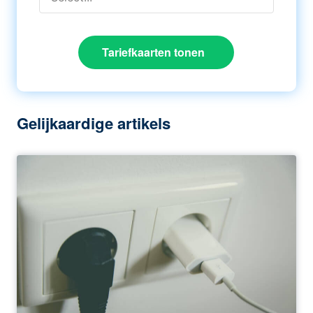
Tariefkaarten tonen
Gelijkaardige artikels