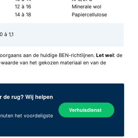
12 à 16
Minerale wol
14 à 18
Papiercellulose
 à 1,1
oorgaans aan de huidige BEN-richtlijnen.
Let wel
: de
a-waarde van het gekozen materiaal en van de
r de rug? Wij helpen
Verhuisdienst
inuten het voordeligste