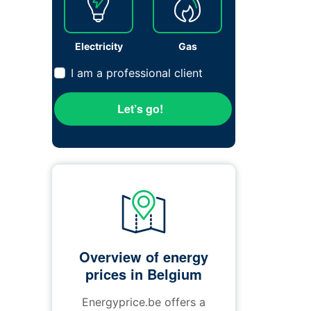
Electricity
Gas
I am a professional client
Let’s go!
Overview of energy
prices in Belgium
Energyprice.be offers a