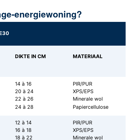
lage-energiewoning?
E30
DIKTE IN CM
MATERIAAL
14 à 16
PIR/PUR
20 à 24
XPS/EPS
22 à 26
Minerale wol
24 à 28
Papiercellulose
12 à 14
PIR/PUR
16 à 18
XPS/EPS
18 à 22
Minerale wol