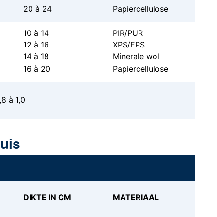
20 à 24
Papiercellulose
10 à 14
PIR/PUR
12 à 16
XPS/EPS
14 à 18
Minerale wol
16 à 20
Papiercellulose
8 à 1,0
huis
DIKTE IN CM
MATERIAAL