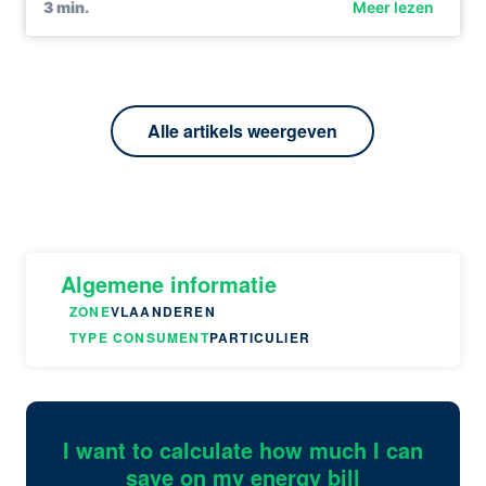
3
min.
Meer lezen
Alle artikels weergeven
Algemene informatie
ZONE
VLAANDEREN
TYPE CONSUMENT
PARTICULIER
I want to calculate how much I can
save on my energy bill