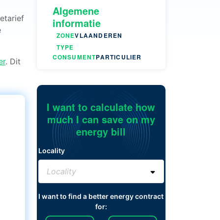
Algemene
etarief
informatie
e
ZONE
VLAANDEREN
TYPE
CONSUMENT
PARTICULIER
er
. Dit
I want to calculate how
much I can save on my
energy bill
Locality
I want to find a better energy contract
for: