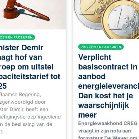
JZEN EN FACTUREN
nister Demir
PRIJZEN EN FACTUREN
Verplicht
aagt hof van
basiscontract in
roep om uitstel
aanbod
aciteitstarief tot
energieleveranc
25
Dan kost het je
laamse Regering,
tegenwoordigd door
waarschijnlijk
ster Demir, heeft een
meer
ietigingsberoep ingediend
Energiewaakhond CREG
n de beslissing van de
vraagt in zijn nota aan
G…
formateur De Wever om