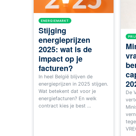
ENERGIEMARKT
Stijging
energieprijzen
PRI
Mi
2025: wat is de
vr
impact op je
be
facturen?
cap
In heel België blijven de
20
energieprijzen in 2025 stijgen.
Wat betekent dat voor je
De V
energiefacturen? En welk
ver
contract kies je best …
Mini
vern
tege
VRE