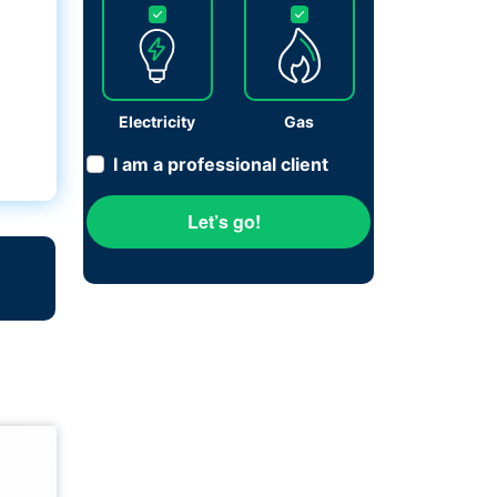
Electricity
Gas
I am a professional client
Let’s go!