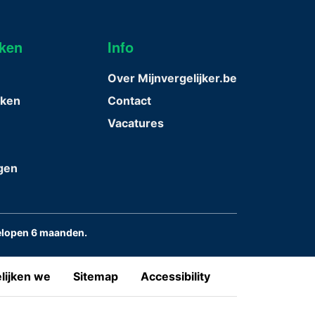
jken
Info
n
Over Mijnvergelijker.be
ijken
Contact
Vacatures
ngen
elopen 6 maanden.
lijken we
Sitemap
Accessibility