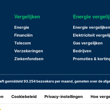
Vergelijken
Energie vergeli
Energie
Energie vergelijke
Financiën
Elektriciteit vergel
Telecom
Gas vergelijken
Verzekeringen
Bedrijven
Ziekenfondsen
Promoties & korti
eeft gemiddeld 93.254 bezoekers per maand, gemeten over de afg
en
Cookiebeleid
Privacy-instellingen
Hoe verge