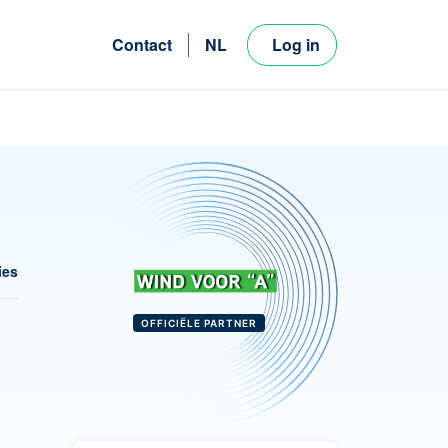
Contact
NL
Log in
FR
EN
ies
OFFICIËLE PARTNER