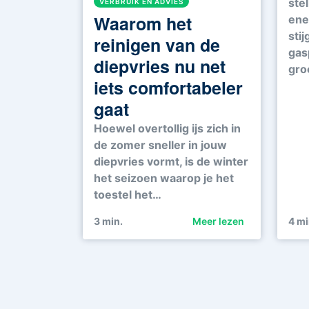
ste
VERBRUIK EN ADVIES
Waarom het
ene
sti
reinigen van de
gas
diepvries nu net
gro
iets comfortabeler
gaat
Hoewel overtollig ijs zich in
de zomer sneller in jouw
diepvries vormt, is de winter
het seizoen waarop je het
toestel het…
3
min.
Meer lezen
4
mi