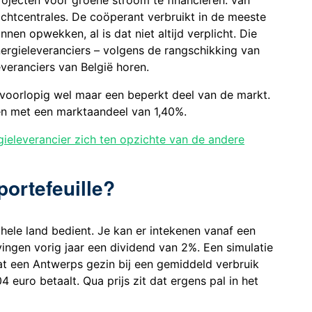
jecten voor groene stroom te financieren: van
htcentrales. De coöperant verbruikt in de meeste
nen opwekken, al is dat niet altijd verplicht. Die
ergieleveranciers – volgens de rangschikking van
veranciers van België horen.
voorlopig wel maar een beperkt deel van de markt.
ren met een marktaandeel van 1,40%.
gieleverancier zich ten opzichte van de andere
portefeuille?
 hele land bedient. Je kan er intekenen vanaf een
ingen vorig jaar een dividend van 2%. Een simulatie
dat een Antwerps gezin bij een gemiddeld verbruik
euro betaalt. Qua prijs zit dat ergens pal in het