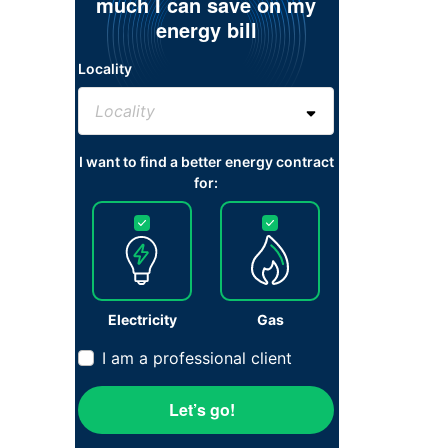
much I can save on my
energy bill
Locality
I want to find a better energy contract
for:
Electricity
Gas
I am a professional client
Let’s go!