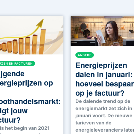
ANDERE
Energieprijzen
JZEN EN FACTUREN
ijgende
dalen in januari:
ergieprijzen op
hoeveel bespaar
op je factuur?
oothandelsmarkt:
De dalende trend op de
lgt jouw
energiemarkt zet zich in
januari voort. De nieuwe
ctuur?
tarieven van de
ds het begin van 2021
energieleveranciers late