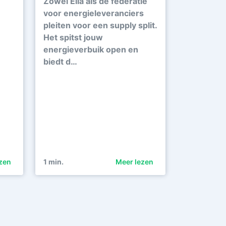
Zowel Elia als de federatie
voor energieleveranciers
pleiten voor een supply split.
Het spitst jouw
energieverbuik open en
biedt d…
zen
1
min.
Meer lezen