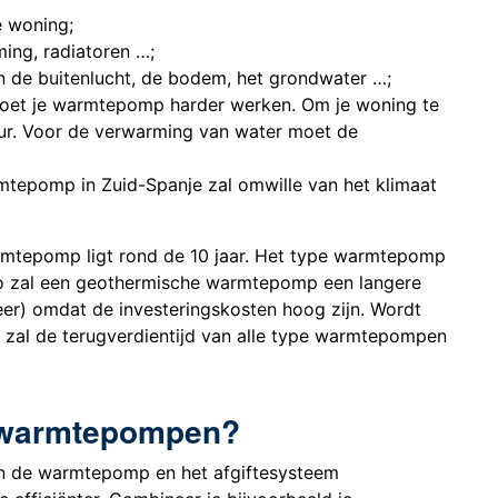
e woning;
ing, radiatoren …;
 de buitenlucht, de bodem, het grondwater …;
oet je warmtepomp harder werken. Om je woning te
ur. Voor de verwarming van water moet de
mtepomp in Zuid-Spanje zal omwille van het klimaat
rmtepomp ligt rond de 10 jaar. Het type warmtepomp
 Zo zal een geothermische warmtepomp een langere
eer) omdat de investeringskosten hoog zijn. Wordt
an zal de terugverdientijd van alle type warmtepompen
an warmtepompen?
sen de warmtepomp en het afgiftesysteem