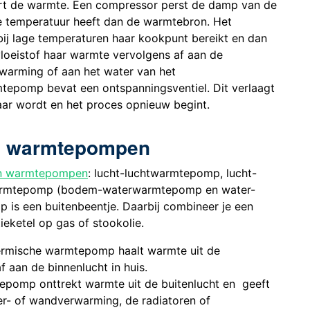
ert de warmte. Een compressor perst de damp van de
e temperatuur heeft dan de warmtebron. Het
 bij lage temperaturen haar kookpunt bereikt en dan
loeistof haar warmte vervolgens af aan de
erwarming of aan het water van het
mtepomp bevat een ontspanningsventiel. Dit verlaagt
aar wordt en het proces opnieuw begint.
en warmtepompen
ten warmtepompen
: lucht-luchtwarmtepomp, lucht-
armtepomp (bodem-waterwarmtepomp en water-
s een buitenbeentje. Daarbij combineer je een
ketel op gas of stookolie.
ermische warmtepomp haalt warmte uit de
f aan de binnenlucht in huis.
pomp onttrekt warmte uit de buitenlucht en geeft
er- of wandverwarming, de radiatoren of