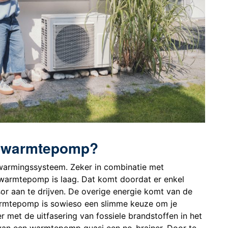
n warmtepomp?
armingssysteem. Zeker in combinatie met
 warmtepomp is laag. Dat komt doordat er enkel
or aan te drijven. De overige energie komt van de
rmtepomp is sowieso een slimme keuze om je
 met de uitfasering van fossiele brandstoffen in het
 van een warmtepomp quasi een no-brainer. Door te