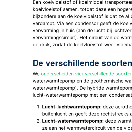
Een koelvloeistof of koelmiddel transporte
koelvloeistof samen, totdat deze een hoger
bijzondere aan de koelvloeistof is dat ze al
verdampt. Via een condensor geeft de koelv
verwarming in huis (aan de lucht bij luchtv
verwarmingscircuit). Het circuit van de war
de druk, zodat de koelvloeistof weer vloeib
De verschillende soort
We
onderscheiden vier verschillende soor
waterwarmtepomp en de geothermische w
waterwarmtepomp). De hybride warmtepomp i
lucht-waterwarmtepomp met een condensatie
Lucht-luchtwarmtepomp
: deze aeroth
buitenlucht en geeft deze rechtstreeks a
Lucht-waterwarmtepomp:
deze warmte
ze aan het warmwatercircuit van de vlo