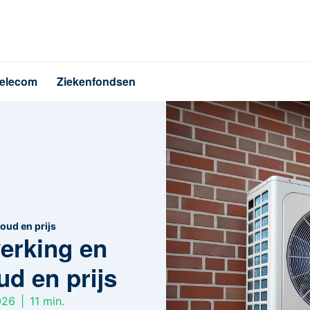
elecom
Ziekenfondsen
oud en prijs
erking en
ud en prijs
026
|
11
min.