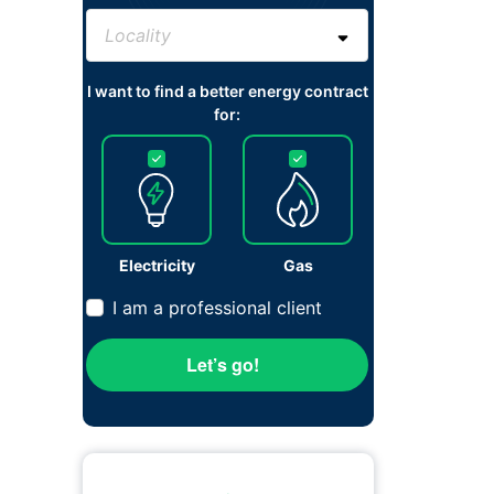
I want to find a better energy contract
for:
Electricity
Gas
I am a professional client
Let’s go!