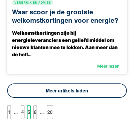
VERBRUIK EN ADVIES
Waar scoor je de grootste
welkomstkortingen voor energie?
Welkomstkortingen zijn bij
energieleveranciers een geliefd middel om
nieuwe klanten mee te lokken. Aan meer dan
de helf…
Meer lezen
Meer artikels laden
1
...
4
5
6
...
20